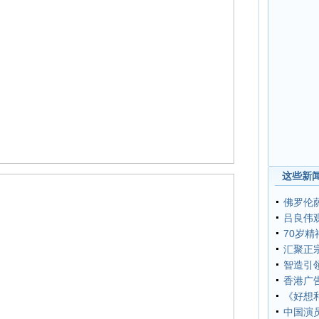
这些新闻
佛罗伦
吕良伟
70岁精
汇聚正
智造引
香港广
《好想
中国演