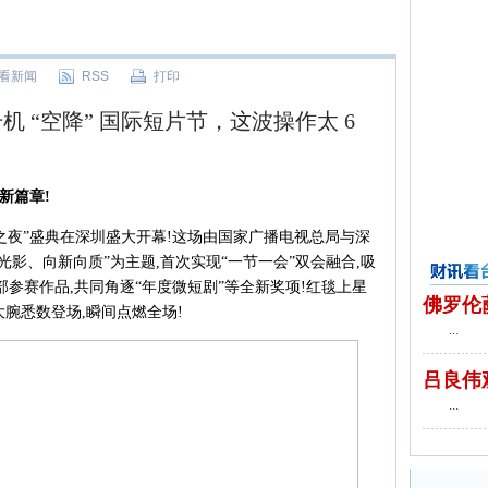
看新闻
RSS
打印
机 “空降” 国际短片节，这波操作太 6
新篇章!
之夜”盛典在深圳盛大开幕!这场由国家广播电视总局与深
光影、向新向质”为主题,首次实现“一节一会”双会融合,吸
8部参赛作品,共同角逐“年度微短剧”等全新奖项!红毯上星
财讯看台
佛罗伦
腕悉数登场,瞬间点燃全场!
...
吕良伟
...