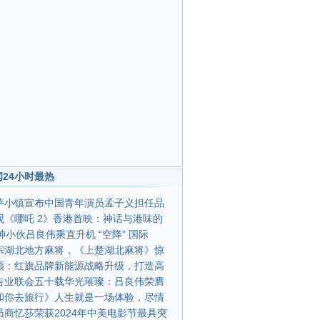
24小时最热
萨小镇宣布中国青年演员孟子义担任品
观《哪吒 2》香港首映：神话与港味的
神小伙吕良伟乘直升机 “空降” 国际
宗湖北地方麻将，《上楚湖北麻将》惊
领：红旗品牌新能源战略升级，打造高
告业联会五十载华光璀璨：吕良伟荣膺
和你去旅行》人生就是一场体验，尽情
员商忆莎荣获2024年中美电影节最具突