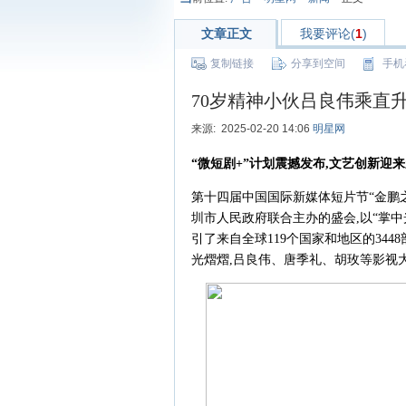
文章正文
我要评论(
1
)
复制链接
分享到空间
手机
70岁精神小伙吕良伟乘直升
来源: 2025-02-20 14:06
明星网
“
微短剧
+”
计划震撼发布,文艺创新迎来
第十四届中国国际新媒体短片节“金鹏
圳市人民政府联合主办的盛会,以“掌中
引了来自全球119个国家和地区的344
光熠熠,吕良伟、唐季礼、胡玫等影视大